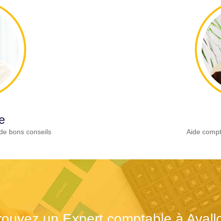
e
de bons conseils
Aide compt
rouvez un Expert comptable à Avall