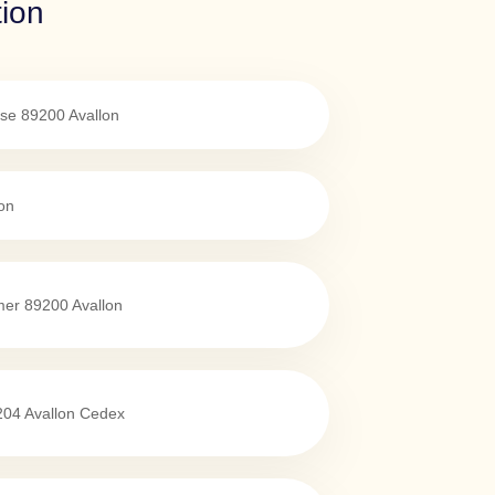
tion
ise
89200
Avallon
on
mer
89200
Avallon
204
Avallon Cedex