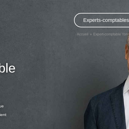
Experts-comptables,
Accueil
Expert-comptable Yon
ble
que
ient