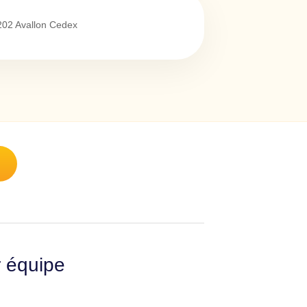
202
Avallon Cedex
r équipe