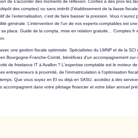
sion de s’accorder des moments de réflexion. Confiez à des pros les 
dépôt des comptes) ou sans intérêt (l’établissement de la liasse fiscale
tif de l’externalisation, c’est de faire baisser la pression. Vous n’aure
é générale. L’intervention de l’un de nos experts-comptables est une s
pas sa place. Guide de la compta, mise en relation gratuite… Compteo.fr
on.
n avec une gestion fiscale optimisée. Spécialistes du LMNP et de la SC
. en Bourgogne-Franche-Comté, bénéficiez d'un accompagnement sur-mes
vité de freelance IT à Avallon ? L'expertise comptable est le moteur de
s entrepreneurs à proximité, de l'immatriculation à l'optimisation fisca
 temps. Que vous soyez en EI ou déjà en SASU, accédez à des services 
accompagnent dans votre pilotage financier et votre bilan annuel prè