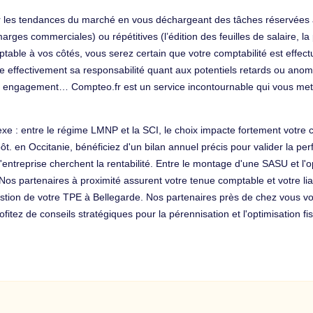
ur les tendances du marché en vous déchargeant des tâches réservées 
ges commerciales) ou répétitives (l’édition des feuilles de salaire, la 
table à vos côtés, vous serez certain que votre comptabilité est effectu
age effectivement sa responsabilité quant aux potentiels retards ou ano
ans engagement… Compteo.fr est un service incontournable qui vous met
exe : entre le régime LMNP et la SCI, le choix impacte fortement votre 
pôt. en Occitanie, bénéficiez d'un bilan annuel précis pour valider la
'entreprise cherchent la rentabilité. Entre le montage d'une SASU et l'o
 Nos partenaires à proximité assurent votre tenue comptable et votre li
estion de votre TPE à Bellegarde. Nos partenaires près de chez vous vo
tez de conseils stratégiques pour la pérennisation et l'optimisation fisc