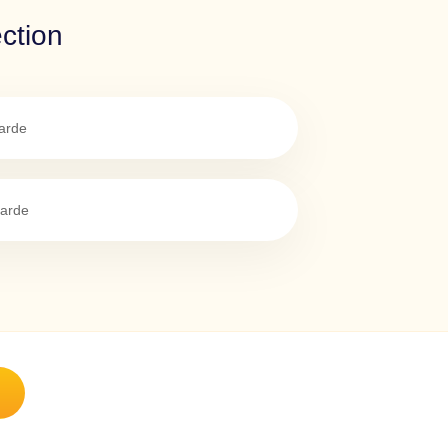
ction
arde
garde