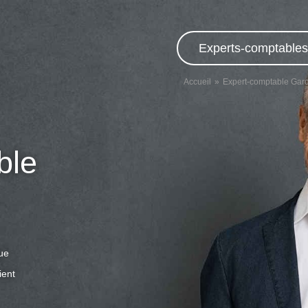
Experts-comptables,
Accueil
Expert-comptable Gar
ble
que
ient