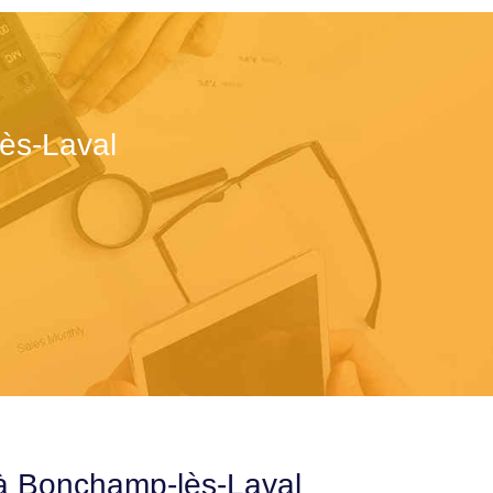
ès-Laval
 à Bonchamp-lès-Laval