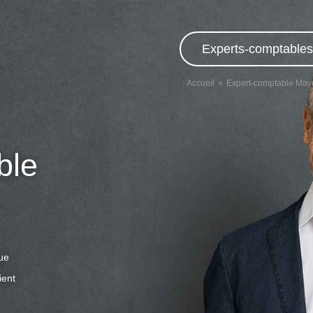
Experts-comptables,
Accueil
Expert-comptable Ma
ble
que
ient