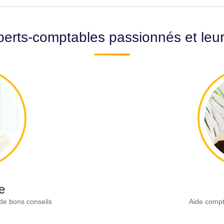
erts-comptables passionnés et leu
e
de bons conseils
Aide compt