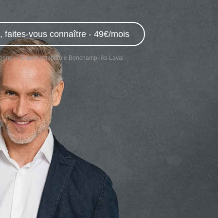
 faites-vous connaître - 49€/mois
yenne
Expert comptable Bonchamp-lès-Laval