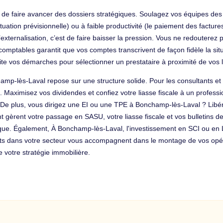
n de faire avancer des dossiers stratégiques. Soulagez vos équipes des 
ation prévisionnelle) ou à faible productivité (le paiement des factures
l’externalisation, c’est de faire baisser la pression. Vous ne redoutere
comptables garantit que vos comptes transcrivent de façon fidèle la sit
lite vos démarches pour sélectionner un prestataire à proximité de vos 
hamp-lès-Laval repose sur une structure solide. Pour les consultants e
. Maximisez vos dividendes et confiez votre liasse fiscale à un profess
é. De plus, vous dirigez une EI ou une TPE à Bonchamp-lès-Laval ? Libér
gèrent votre passage en SASU, votre liasse fiscale et vos bulletins de s
idique. Également, À Bonchamp-lès-Laval, l'investissement en SCI ou e
ts dans votre secteur vous accompagnent dans le montage de vos opér
e votre stratégie immobilière.