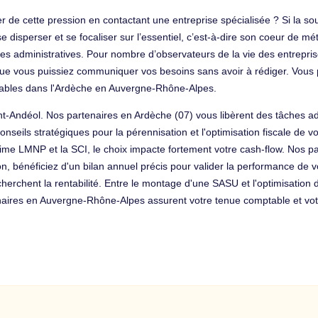
r de cette pression en contactant une entreprise spécialisée ? Si la sous
e disperser et se focaliser sur l’essentiel, c’est-à-dire son coeur de m
hes administratives. Pour nombre d’observateurs de la vie des entrepri
ue vous puissiez communiquer vos besoins sans avoir à rédiger. Vous p
tables dans l'Ardèche en Auvergne-Rhône-Alpes.
nt-Andéol. Nos partenaires en Ardèche (07) vous libèrent des tâches ad
ils stratégiques pour la pérennisation et l'optimisation fiscale de votre
ime LMNP et la SCI, le choix impacte fortement votre cash-flow. Nos p
ion, bénéficiez d'un bilan annuel précis pour valider la performance de
cherchent la rentabilité. Entre le montage d'une SASU et l'optimisation 
naires en Auvergne-Rhône-Alpes assurent votre tenue comptable et votr