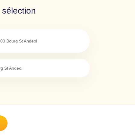
 sélection
700
Bourg St Andeol
g St Andeol