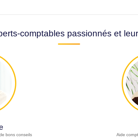
erts-comptables passionnés et leu
e
de bons conseils
Aide compt