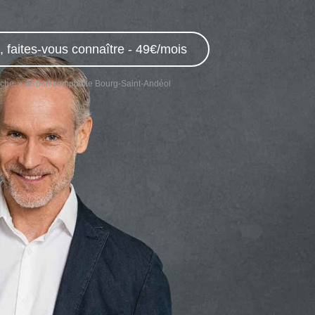
 faites-vous connaître - 49€/mois
èche
Expert comptable Bourg-Saint-Andéol