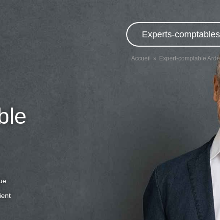
Experts-comptables,
Accueil
Expert-comptable Ard
ble
que
ient