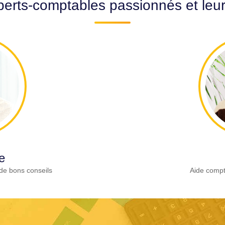
erts-comptables passionnés et leu
e
de bons conseils
Aide compt