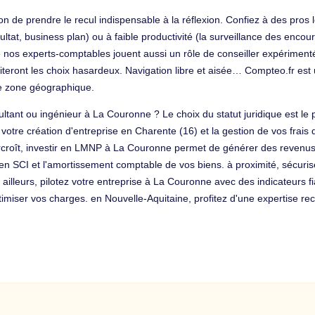
on de prendre le recul indispensable à la réflexion. Confiez à des pros 
tat, business plan) ou à faible productivité (la surveillance des encours 
ue nos experts-comptables jouent aussi un rôle de conseiller expérimenté
iteront les choix hasardeux. Navigation libre et aisée… Compteo.fr es
re zone géographique.
sultant ou ingénieur à La Couronne ? Le choix du statut juridique est le
re création d'entreprise en Charente (16) et la gestion de vos frais d
rcroît, investir en LMNP à La Couronne permet de générer des revenus 
en SCI et l'amortissement comptable de vos biens. à proximité, sécuris
ar ailleurs, pilotez votre entreprise à La Couronne avec des indicateurs
imiser vos charges. en Nouvelle-Aquitaine, profitez d'une expertise r