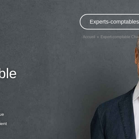
Experts-comptables,
Accueil
Expert-comptable Cha
ble
que
ient