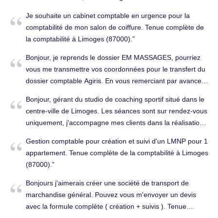
salarié CA 2023 22 000 EUROS Cordialement. Tenue
Je souhaite un cabinet comptable en urgence pour la
complète de la comptabilité à Limoges (87000).
comptabilité de mon salon de coiffure. Tenue complète de
la comptabilité à Limoges (87000).
Bonjour, je reprends le dossier EM MASSAGES, pourriez
vous me transmettre vos coordonnées pour le transfert du
dossier comptable Agiris. En vous remerciant par avance.
Cordialement Nathalie Sourdoulaud - Expert-comptable.
Bonjour, gérant du studio de coaching sportif situé dans le
Tenue complète de la comptabilité à Limoges (87100).
centre-ville de Limoges. Les séances sont sur rendez-vous
uniquement, j'accompagne mes clients dans la réalisation
de leurs objectifs (remise en forme etc.). J'ai ouvert cette
Gestion comptable pour création et suivi d'un LMNP pour 1
entreprise en juin 2022. La structure est une entreprise
appartement. Tenue complète de la comptabilité à Limoges
individuelle. Je ne suis pas assujetti à TVA, je dispose
(87000).
d'une vingtaine de clients, il n'y a donc qu'une petite saisie
à effectuer. J'aimerais savoir s'il vous est possible de me
Bonjours j'aimerais créer une société de transport de
faire parvenir un devis? Merci d'avance. Cordialement.
marchandise général. Pouvez vous m'envoyer un devis
Tenue complète de la comptabilité à Limoges (87000).
avec la formule complète ( création + suivis ). Tenue