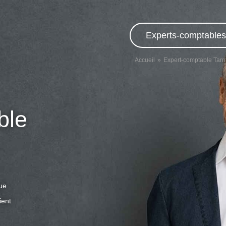
Experts-comptables,
Accueil
Expert-comptable Tarn
ble
que
ient