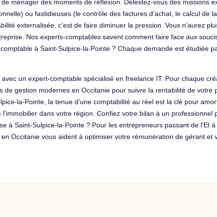
afin de ménager des moments de réflexion. Délestez-vous des mission
ionnelle) ou fastidieuses (le contrôle des factures d’achat, le calcul de l
bilité externalisée, c’est de faire diminuer la pression. Vous n’aurez pl
entreprise. Nos experts-comptables savent comment faire face aux souci
’un comptable à Saint-Sulpice-la-Pointe ? Chaque demande est étudiée 
 avec un expert-comptable spécialisé en freelance IT. Pour chaque créati
ils de gestion modernes en Occitanie pour suivre la rentabilité de votre p
pice-la-Pointe, la tenue d'une comptabilité au réel est la clé pour amor
de l'immobilier dans votre région. Confiez votre bilan à un professionne
ise à Saint-Sulpice-la-Pointe ? Pour les entrepreneurs passant de l'EI à
s en Occitanie vous aident à optimiser votre rémunération de gérant et v