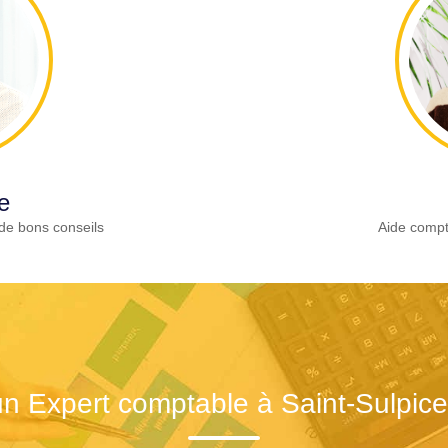
e
de bons conseils
Aide compt
n Expert comptable à Saint-Sulpice