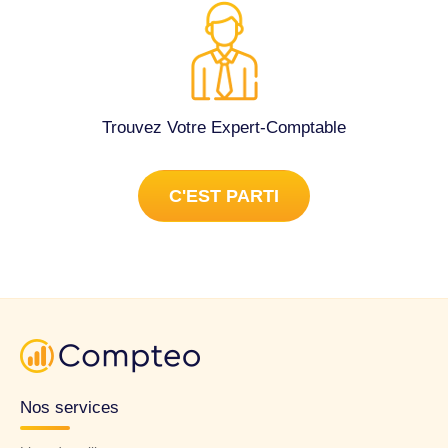
10h30 • Après-midi : de 16h00 à 17h30 Je vous remercie
de bien vouloir me confirmer le créneau qui vous
conviendrait le mieux afin que je puisse organiser mon
agenda en conséquence. Dans l’attente de votre retour, je
vous prie d’agréer, Madame, Monsieur, l’expression de
mes salutations distinguées. Cordialement, Redwane
Trouvez Votre Expert-Comptable
Bennani Talents Handicap / SAS NEW NET 3D Tél. : 06 25
19 17 72. Tenue complète de la comptabilité à Cagnes-sur-
Mer (06800).
C'EST PARTI
Nos services