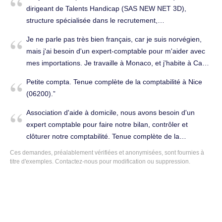
dirigeant de Talents Handicap (SAS NEW NET 3D),
structure spécialisée dans le recrutement,
l’accompagnement et la formation à l’emploi des
Je ne parle pas très bien français, car je suis norvégien,
personnes en situation de handicap. Dans le cadre de
mais j'ai besoin d'un expert-comptable pour m'aider avec
l’évolution de notre organisation et afin d’optimiser notre
mes importations. Je travaille à Monaco, et j'habite à Cap
gestion comptable, nous souhaitons aujourd’hui mettre en
d'Ail. J'ai déjà travaillé à Monaco pendant 1 an. Merci
concurrence notre accompagnement actuel. Notre activité,
Petite compta. Tenue complète de la comptabilité à Nice
beaucoup! Déclarations fiscales à Cap-d'Ail (06320).
principalement orientée vers le conseil et les services en
(06200).
ligne, génère des flux de facturation largement
Association d'aide à domicile, nous avons besoin d'un
dématérialisés. À ce titre, nous recherchons un cabinet
expert comptable pour faire notre bilan, contrôler et
d’expertise comptable disposant d’outils collaboratifs
clôturer notre comptabilité. Tenue complète de la
performants, capables d’automatiser au maximum les
comptabilité à L'Escarène (06440).
traitements comptables et d’anticiper efficacement les
Ces demandes, préalablement vérifiées et anonymisées, sont fournies à
titre d'exemples. Contactez-nous pour modification ou suppression.
futures obligations liées à la facturation électronique. Afin
d’échanger sur vos solutions et d’obtenir un premier devis
adapté à notre structure, je vous propose un rendez-vous
en visioconférence (Teams) ce vendredi 29 mai. Je suis
disponible aux horaires suivants : • Matin : de 09h30 à