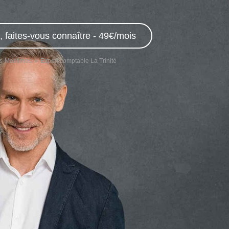
 faites-vous connaître - 49€/mois
s-Maritimes
Expert comptable La Trinité