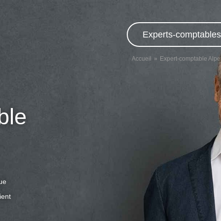
Experts-comptables,
Accueil
Expert-comptable Alpe
ble
que
ient