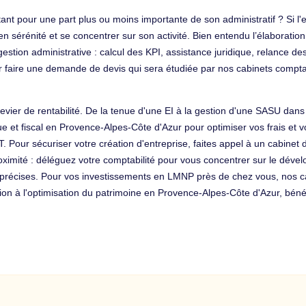
ant pour une part plus ou moins importante de son administratif ? Si l'e
 sérénité et se concentrer sur son activité. Bien entendu l’élaboration 
 gestion administrative : calcul des KPI, assistance juridique, relance
r faire une demande de devis qui sera étudiée par nos cabinets compt
 levier de rentabilité. De la tenue d'une EI à la gestion d'une SASU dan
ique et fiscal en Provence-Alpes-Côte d'Azur pour optimiser vos frais et
 IT. Pour sécuriser votre création d'entreprise, faites appel à un cabine
oximité : déléguez votre comptabilité pour vous concentrer sur le dévelo
s précises. Pour vos investissements en LMNP près de chez vous, nos c
ation à l'optimisation du patrimoine en Provence-Alpes-Côte d'Azur, b