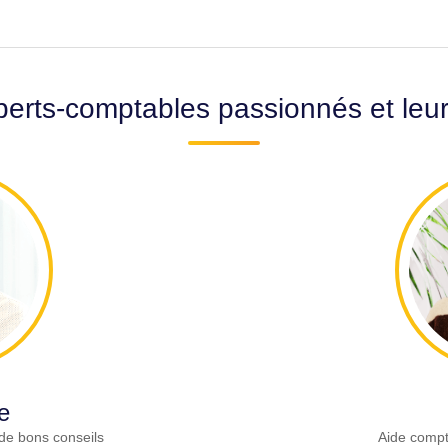
erts-comptables passionnés et leu
e
de bons conseils
Aide compt