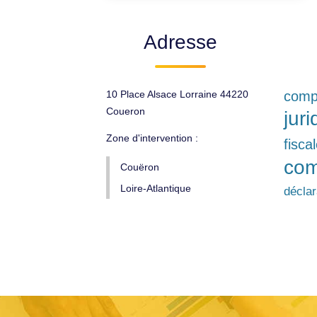
Adresse
10 Place Alsace Lorraine 44220
compt
Coueron
jur
Zone d'intervention :
fisca
com
Couëron
Loire-Atlantique
décla