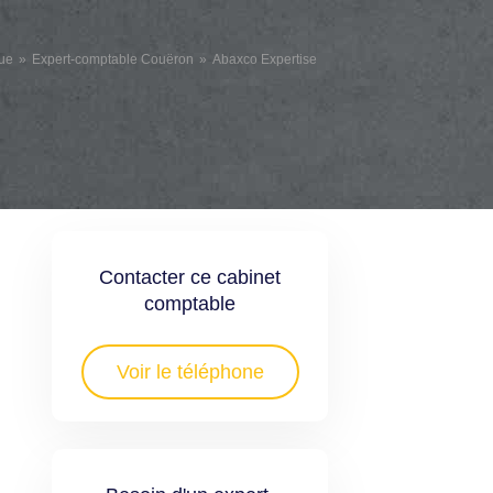
que
Expert-comptable Couëron
Abaxco Expertise
Contacter ce cabinet
comptable
Voir le téléphone