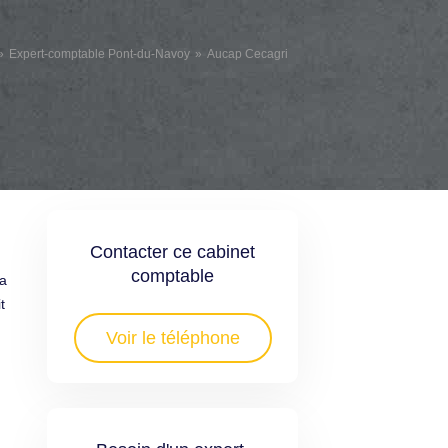
Expert-comptable Pont-du-Navoy
Aucap Cecagri
Contacter ce cabinet
comptable
ra
t
Voir le téléphone