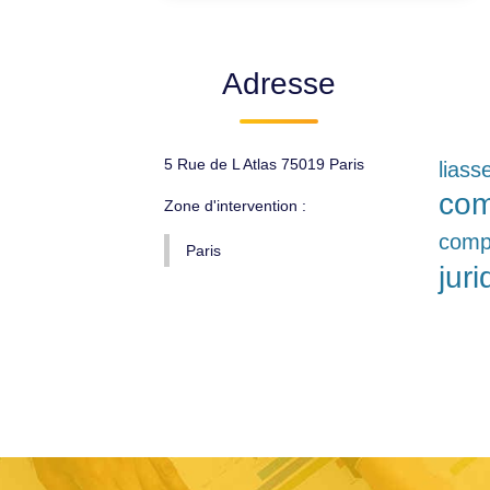
Adresse
5 Rue de L Atlas 75019 Paris
liass
com
Zone d'intervention :
compt
Paris
jur