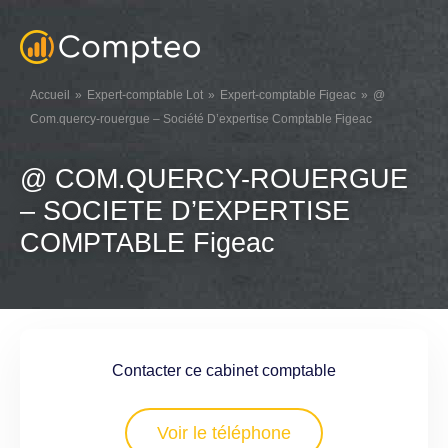
Accueil
Expert-comptable Lot
Expert-comptable Figeac
@
Com.quercy-rouergue – Société D’expertise Comptable Figeac
@ COM.QUERCY-ROUERGUE
– SOCIETE D’EXPERTISE
COMPTABLE Figeac
Contacter ce cabinet comptable
Voir le téléphone