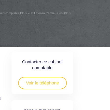
pert-comptable Blois
In Extenso Centre Ouest Blois
Contacter ce cabinet
comptable
Voir le téléphone
t