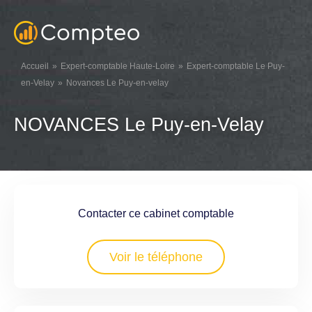
Accueil
Expert-comptable Haute-Loire
Expert-comptable Le Puy-
en-Velay
Novances Le Puy-en-velay
NOVANCES Le Puy-en-Velay
Contacter ce cabinet comptable
Voir le téléphone