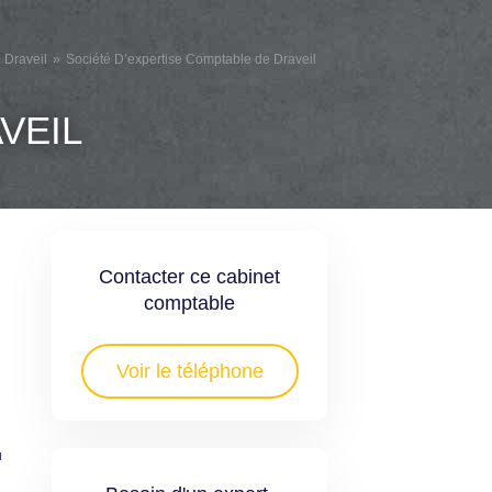
 Draveil
Société D’expertise Comptable de Draveil
VEIL
Contacter ce cabinet
comptable
Voir le téléphone
u