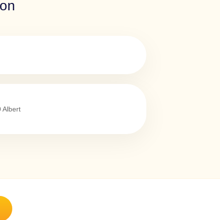
ion
0
Albert