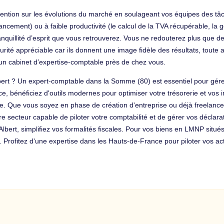
ttention sur les évolutions du marché en soulageant vos équipes des t
ncement) ou à faible productivité (le calcul de la TVA récupérable, la ge
a tranquillité d’esprit que vous retrouverez. Vous ne redouterez plus qu
rité appréciable car ils donnent une image fidèle des résultats, toute
d’un cabinet d’expertise-comptable près de chez vous.
lbert ? Un expert-comptable dans la Somme (80) est essentiel pour gér
 bénéficiez d'outils modernes pour optimiser votre trésorerie et vos i
. Que vous soyez en phase de création d'entreprise ou déjà freelance IT
re secteur capable de piloter votre comptabilité et de gérer vos déclar
Albert, simplifiez vos formalités fiscales. Pour vos biens en LMNP situé
 Profitez d'une expertise dans les Hauts-de-France pour piloter vos acti