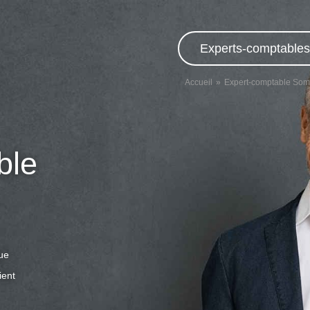
Experts-comptables,
Accueil
Expert-comptable So
ble
que
ient