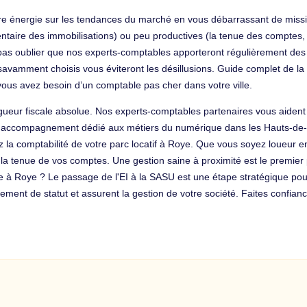
votre énergie sur les tendances du marché en vous débarrassant de miss
taire des immobilisations) ou peu productives (la tenue des comptes, l
ut pas oublier que nos experts-comptables apporteront régulièrement des 
s savamment choisis vous éviteront les désillusions. Guide complet de l
ous avez besoin d’un comptable pas cher dans votre ville.
gueur fiscale absolue. Nos experts-comptables partenaires vous aident à
n accompagnement dédié aux métiers du numérique dans les Hauts-de-F
ez la comptabilité de votre parc locatif à Roye. Que vous soyez loueu
la tenue de vos comptes. Une gestion saine à proximité est le premier
ppe à Roye ? Le passage de l'EI à la SASU est une étape stratégique p
ent de statut et assurent la gestion de votre société. Faites confian