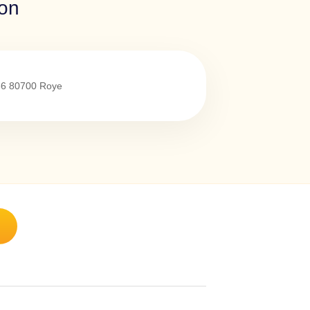
ion
86
80700
Roye