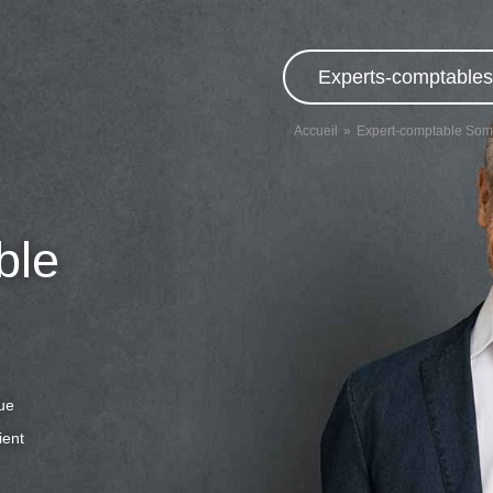
Experts-comptables,
Accueil
Expert-comptable So
ble
que
ient