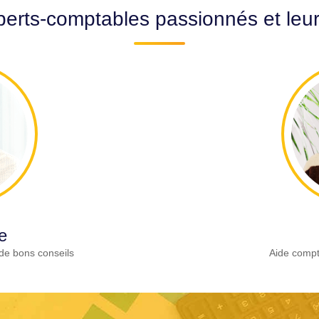
erts-comptables passionnés et leu
e
de bons conseils
Aide compt