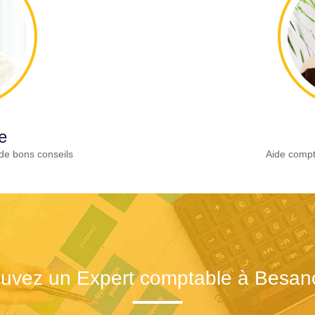
e
de bons conseils
Aide compt
ouvez un Expert comptable à Besan