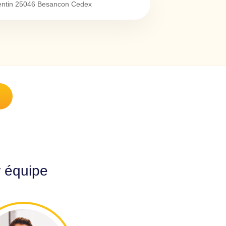
entin
25046
Besancon Cedex
r équipe