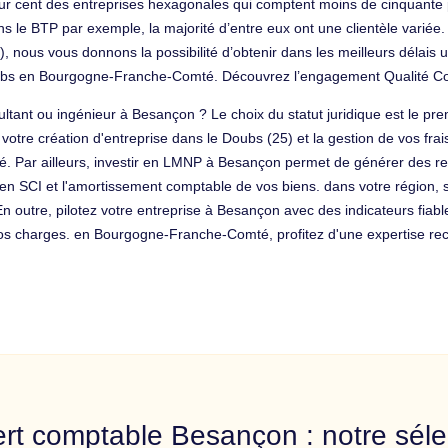
our cent des entreprises hexagonales qui comptent moins de cinquante
ns le BTP par exemple, la majorité d’entre eux ont une clientèle variée
 nous vous donnons la possibilité d’obtenir dans les meilleurs délais
oubs en Bourgogne-Franche-Comté. Découvrez l’engagement Qualité Co
sultant ou ingénieur à Besançon ? Le choix du statut juridique est le pr
re création d'entreprise dans le Doubs (25) et la gestion de vos frais
 Par ailleurs, investir en LMNP à Besançon permet de générer des rev
 en SCI et l'amortissement comptable de vos biens. dans votre région, 
 En outre, pilotez votre entreprise à Besançon avec des indicateurs fiab
os charges. en Bourgogne-Franche-Comté, profitez d'une expertise re
rt comptable Besançon : notre séle