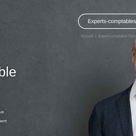
Experts-comptables,
Accueil
Expert-comptable Dou
ble
que
ient