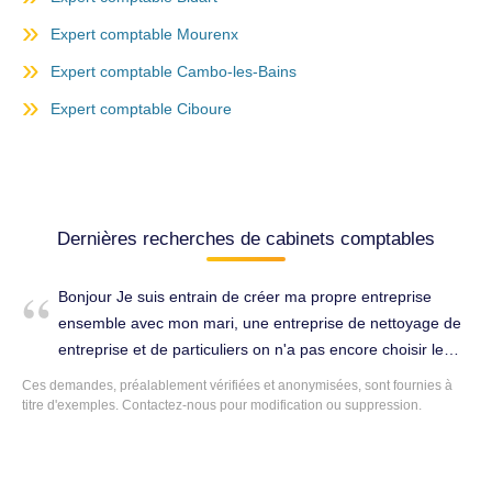
Expert comptable Mourenx
Expert comptable Cambo-les-Bains
Expert comptable Ciboure
Dernières recherches de cabinets comptables
Bonjour Je suis entrain de créer ma propre entreprise
ensemble avec mon mari, une entreprise de nettoyage de
entreprise et de particuliers on n'a pas encore choisir le
statut juridique. On n'y est suivi avec une conseiller pour le
Ces demandes, préalablement vérifiées et anonymisées, sont fournies à
création de l'entreprise, mais ont recherche un expert
titre d'exemples. Contactez-nous pour modification ou suppression.
comptable pour toutes les autres informations qu'ont arrive
pas a le faire. Je veux un comptable que puisse ce
occuper de toutes les formalités, comme les contrats,