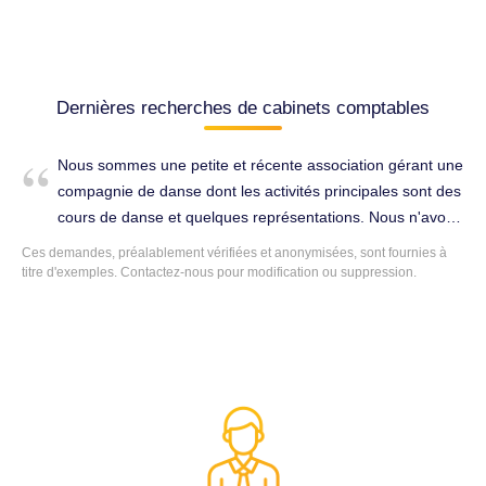
Dernières recherches de cabinets comptables
Nous sommes une petite et récente association gérant une
compagnie de danse dont les activités principales sont des
cours de danse et quelques représentations. Nous n'avons
qu'une salariée (à peine une dizaine d'heures par mois) et
Ces demandes, préalablement vérifiées et anonymisées, sont fournies à
nous aurions besoin de faire certifier nos comptes annuels
titre d'exemples. Contactez-nous pour modification ou suppression.
pour l'année 2020, de manière urgente. Établissement des
comptes annuels à Dieppe (76200).