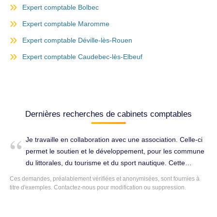
Expert comptable Bolbec
Expert comptable Maromme
Expert comptable Déville-lès-Rouen
Expert comptable Caudebec-lès-Elbeuf
Dernières recherches de cabinets comptables
Je travaille en collaboration avec une association. Celle-ci
permet le soutien et le développement, pour les commune
du littorales, du tourisme et du sport nautique. Cette
association compte 2 employés. Ils ont pour mission la
Ces demandes, préalablement vérifiées et anonymisées, sont fournies à
gestion administrative et comptable de l'association qui
titre d'exemples. Contactez-nous pour modification ou suppression.
finance 4 000 euros annuel, pour cette délégation de
service. L'association perçoit des cotisations d'adhérents