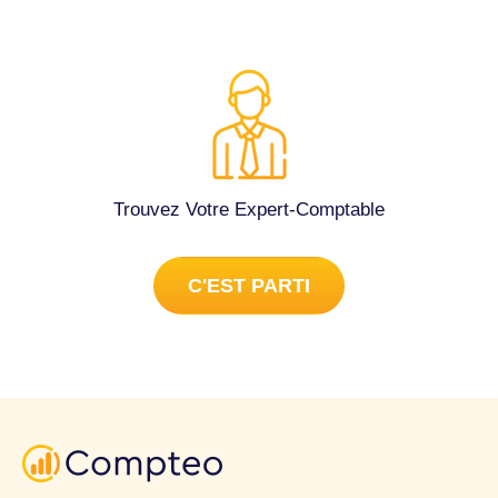
(de l'ordre de 6 800 euros) ainsi qu'une subvention du
Conseil Départemental (de l'ordre de 6 250 euros). Elle
projette de faire appel à un expert-comptable durablement
pour la validation et la lecture des comptes annuels lors de
nos CA et Assemblées Générales ainsi, que sa
consultation et son conseil durant l'année d'exercice (de
l'ordre de 3 consultations par an). Serait-il possible pour
vous, de me communiquer un devis en conséquence. Ce
Trouvez Votre Expert-Comptable
devis sera soumis à approbation durant notre Assemblée
Générale le 13 octobre prochain. Je vous remercie par
avance de vos retours. Vous souhaitant bonne réception et
C'EST PARTI
bonne journée, Bien cordialement, Déclarations fiscales à
Mont-Saint-Aignan (76130).