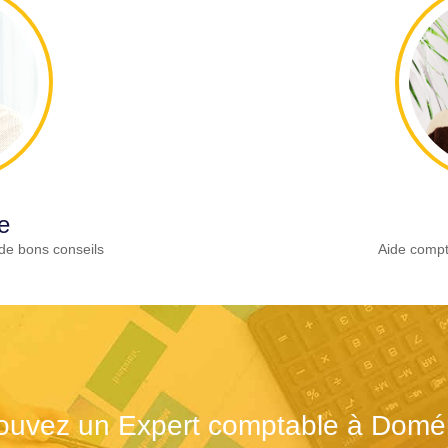
e
de bons conseils
Aide compt
ouvez un Expert comptable à Domé