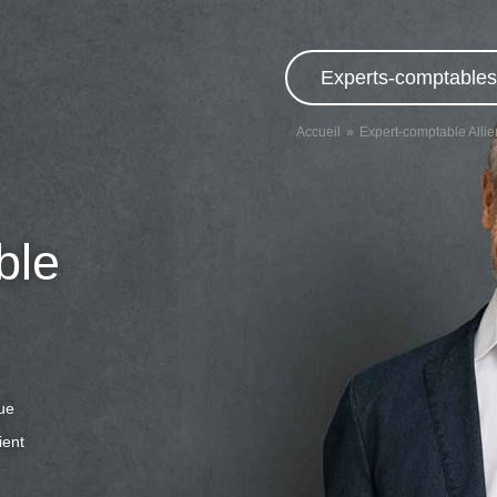
Experts-comptables,
Accueil
Expert-comptable Allie
ble
que
ient