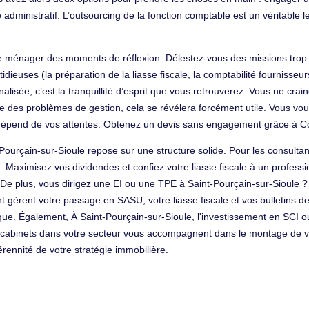
inistratif. L’outsourcing de la fonction comptable est un véritable lev
e ménager des moments de réflexion. Délestez-vous des missions trop t
dieuses (la préparation de la liasse fiscale, la comptabilité fournisseur
nalisée, c’est la tranquillité d’esprit que vous retrouverez. Vous ne cr
 des problèmes de gestion, cela se révélera forcément utile. Vous voul
 dépend de vos attentes. Obtenez un devis sans engagement grâce à C
Pourçain-sur-Sioule repose sur une structure solide. Pour les consultant
s. Maximisez vos dividendes et confiez votre liasse fiscale à un profe
. De plus, vous dirigez une EI ou une TPE à Saint-Pourçain-sur-Sioule ?
gèrent votre passage en SASU, votre liasse fiscale et vos bulletins de s
idique. Également, À Saint-Pourçain-sur-Sioule, l'investissement en SC
s cabinets dans votre secteur vous accompagnent dans le montage de 
érennité de votre stratégie immobilière.