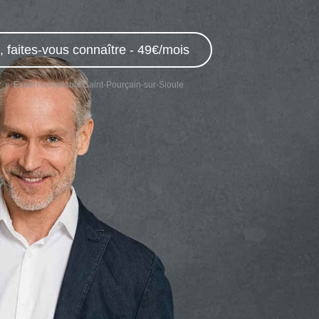
 faites-vous connaître - 49€/mois
r
Expert comptable Saint-Pourçain-sur-Sioule