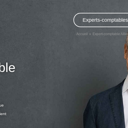
Experts-comptables,
Accueil
Expert-comptable Allie
ble
que
ient