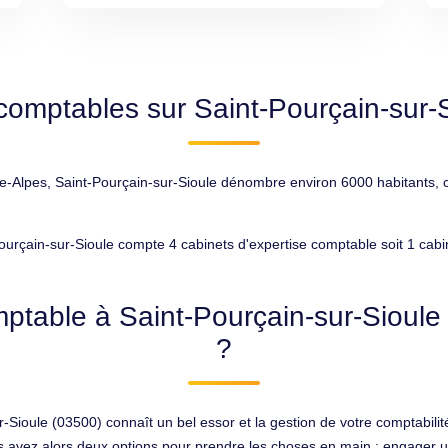
comptables sur Saint-Pourçain-sur-
Alpes, Saint-Pourçain-sur-Sioule dénombre environ 6000 habitants, ce 
ourçain-sur-Sioule compte 4 cabinets d'expertise comptable soit 1 cab
ptable à Saint-Pourçain-sur-Sioule 
?
ur-Sioule (03500) connaît un bel essor et la gestion de votre comptabil
 avez alors deux options pour prendre les choses en main : engager une