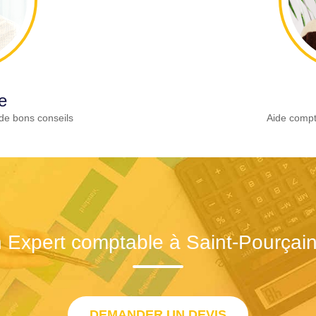
e
de bons conseils
Aide compt
 Expert comptable à Saint-Pourçain
DEMANDER UN DEVIS