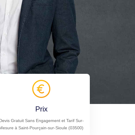
Prix
Devis Gratuit Sans Engagement et Tarif Sur-
Mesure à Saint-Pourçain-sur-Sioule (03500)