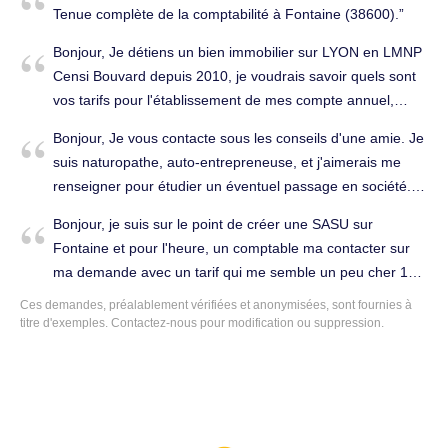
Tenue complète de la comptabilité à Fontaine (38600).
Bonjour, Je détiens un bien immobilier sur LYON en LMNP
Censi Bouvard depuis 2010, je voudrais savoir quels sont
vos tarifs pour l'établissement de mes compte annuel,
déclaration de TVA et l’annexe 2042C me permettant de
Bonjour, Je vous contacte sous les conseils d'une amie. Je
compléter la déclaration complémentaire de revenus
suis naturopathe, auto-entrepreneuse, et j'aimerais me
2042C. Cordialement, Cédric OLLIER. Établissement des
renseigner pour étudier un éventuel passage en société.
comptes annuels à Fontaine (38600).
Merci d'avance de votre retour. Bien à vous. Établissement
Bonjour, je suis sur le point de créer une SASU sur
des comptes annuels à Fontaine (38600).
Fontaine et pour l'heure, un comptable ma contacter sur
ma demande avec un tarif qui me semble un peu cher 150
euros mensuel avec comptabilité complète Sauf que je
Ces demandes, préalablement vérifiées et anonymisées, sont fournies à
démarre et qu'il ne devrait pas être surcharger au départ.
titre d'exemples. Contactez-nous pour modification ou suppression.
Qu'avez vous à me proposer. Merci. Tenue complète de la
comptabilité à Fontaine (38600).