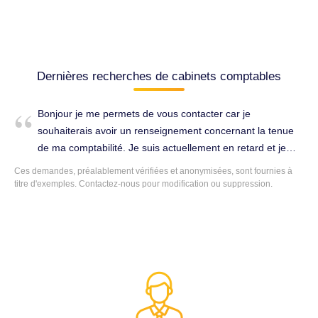
Dernières recherches de cabinets comptables
Bonjour je me permets de vous contacter car je
souhaiterais avoir un renseignement concernant la tenue
de ma comptabilité. Je suis actuellement en retard et je
souhaiterai que vous m’aidiez à faire mon bilan et ma
Ces demandes, préalablement vérifiées et anonymisées, sont fournies à
déclaration fiscale. Établissement des comptes annuels à
titre d'exemples. Contactez-nous pour modification ou suppression.
Harfleur (76700).