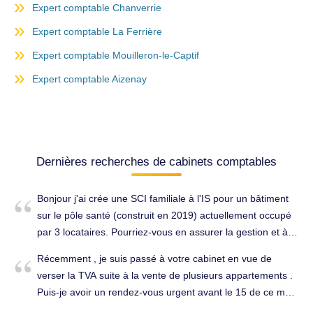
Expert comptable Chanverrie
Expert comptable La Ferrière
Expert comptable Mouilleron-le-Captif
Expert comptable Aizenay
Dernières recherches de cabinets comptables
Bonjour j'ai crée une SCI familiale à l'IS pour un bâtiment
sur le pôle santé (construit en 2019) actuellement occupé
par 3 locataires. Pourriez-vous en assurer la gestion et à
quel coût? bien cordialement. Tenue complète de la
Récemment , je suis passé à votre cabinet en vue de
comptabilité à Les Sables-d'Olonne (85100).
verser la TVA suite à la vente de plusieurs appartements .
Puis-je avoir un rendez-vous urgent avant le 15 de ce mois
en vue de régler la TVA avant le 20 de ce mois.