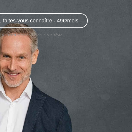
 faites-vous connaître - 49€/mois
r
Expert comptable Mehun-sur-Yèvre