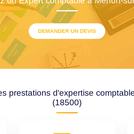
z un Expert comptable à Mehun-su
DEMANDER UN DEVIS
es prestations d'expertise comptab
(18500)