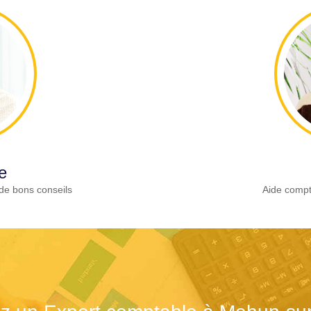
e
de bons conseils
Aide compt