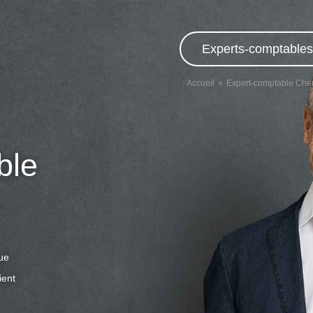
Experts-comptables,
Accueil
Expert-comptable Che
ble
que
ient