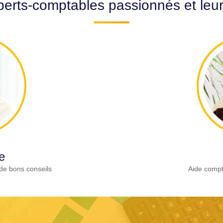
erts-comptables passionnés et leu
e
de bons conseils
Aide compt