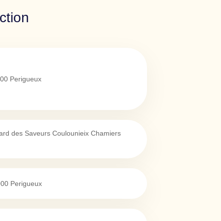
ction
00
Perigueux
ard des Saveurs Coulounieix Chamiers
000
Perigueux