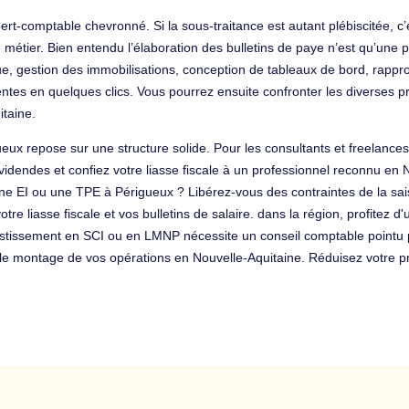
rt-comptable chevronné. Si la sous-traitance est autant plébiscitée, c’
e métier. Bien entendu l’élaboration des bulletins de paye n’est qu’une 
ique, gestion des immobilisations, conception de tableaux de bord, rap
entes en quelques clics. Vous pourrez ensuite confronter les diverses p
taine.
gueux repose sur une structure solide. Pour les consultants et freelanc
idendes et confiez votre liasse fiscale à un professionnel reconnu en N
 une EI ou une TPE à Périgueux ? Libérez-vous des contraintes de la sa
 liasse fiscale et vos bulletins de salaire. dans la région, profitez d'
investissement en SCI ou en LMNP nécessite un conseil comptable pointu
 montage de vos opérations en Nouvelle-Aquitaine. Réduisez votre pres