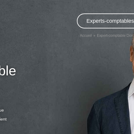
Experts-comptables,
Accueil
Expert-comptable Dor
ble
que
ient