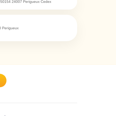
p 50154
24007
Perigueux Cedex
0
Perigueux