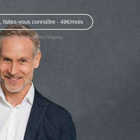
 faites-vous connaître - 49€/mois
dogne
Expert comptable Périgueux