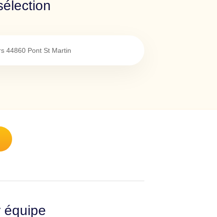
sélection
rs
44860
Pont St Martin
r équipe