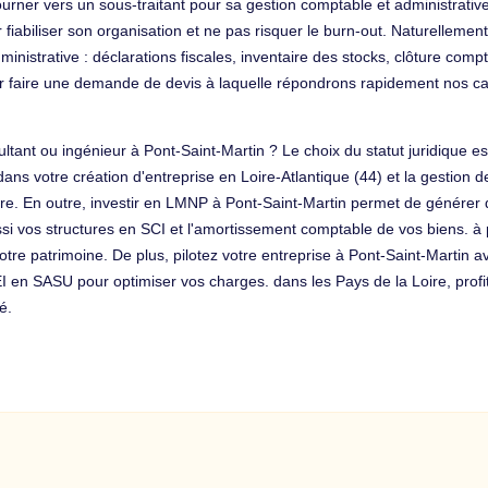
tourner vers un sous-traitant pour sa gestion comptable et administrative
r fiabiliser son organisation et ne pas risquer le burn-out. Naturellemen
dministrative : déclarations fiscales, inventaire des stocks, clôture 
 faire une demande de devis à laquelle répondrons rapidement nos cab
ultant ou ingénieur à Pont-Saint-Martin ? Le choix du statut juridique e
 votre création d'entreprise en Loire-Atlantique (44) et la gestion de 
ire. En outre, investir en LMNP à Pont-Saint-Martin permet de générer 
i vos structures en SCI et l'amortissement comptable de vos biens. à p
votre patrimoine. De plus, pilotez votre entreprise à Pont-Saint-Martin 
I en SASU pour optimiser vos charges. dans les Pays de la Loire, profi
é.