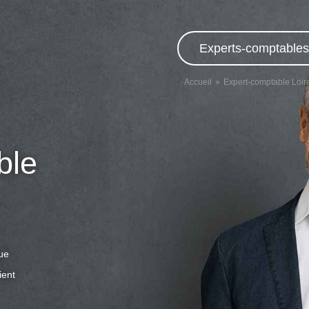
Experts-comptables,
Accueil
Expert-comptable Loire
ble
que
ient