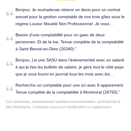
Bonjour, Je souhaiterais obtenir un devis pour un contrat
annuel pour la gestion comptable de nos trois gîtes sous le
régime Loueur Meublé Non Professionnel. Je vous
remercie d'avance pour votre réponse et reste disponible
Besoin d’une comptabilité pour un gaec de deux
pour échanger avec vous. Cordialement, Odile Bergeron.
personnes. Et de la tva. Tenue complète de la comptabilité
Tenue complète de la comptabilité à Venterol (26110).
à Saint-Benoit-en-Diois (26340).
Bonjour, j'ai une SASU dans l'évènementiel avec un salarié
à qui je fais les bulletin de salaire, je gère tout le côté paye
que je vous fourni en journal tous les mois avec les
intermittents. J'aurais besoin d'un expert-comptable pour
Recherche un comptable pour une sci avec 8 apparement.
ma TVA mensuelle et la bilan en fin d'année au 31/12, et
Tenue complète de la comptabilité à Montmiral (26750).
les questions ponctuelles de gestion. J'ai environ 80
Ces demandes, préalablement vérifiées et anonymisées, sont fournies à
écritures bancaires par mois (banque en ligne avec export
titre d'exemples. Contactez-nous pour modification ou suppression.
OFX ou QIF dispo). J'aurais besoin que vous repreniez
mon dossier dès janvier 2026 si possible. Merci bien
Nicolas Morier, aidé de Solène Aubineau :). Déclarations
fiscales à Valaurie (26230).