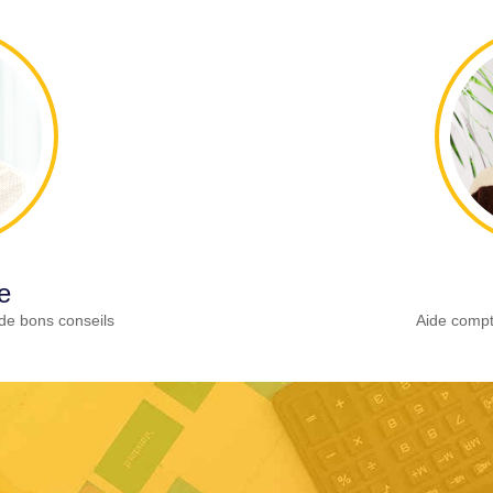
e
de bons conseils
Aide compt