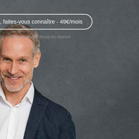
 faites-vous connaître - 49€/mois
me
Expert comptable Bourg-lès-Valence