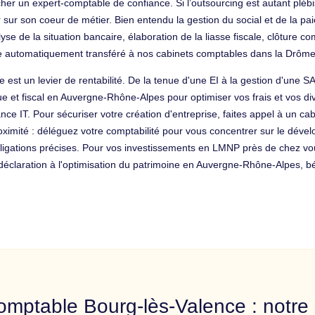
cher un expert-comptable de confiance. Si l’outsourcing est autant plébi
 sur son coeur de métier. Bien entendu la gestion du social et de la pai
nalyse de la situation bancaire, élaboration de la liasse fiscale, clôtu
ire automatiquement transféré à nos cabinets comptables dans la Drô
 est un levier de rentabilité. De la tenue d'une EI à la gestion d'une
ique et fiscal en Auvergne-Rhône-Alpes pour optimiser vos frais et vos 
ance IT. Pour sécuriser votre création d'entreprise, faites appel à un 
oximité : déléguez votre comptabilité pour vous concentrer sur le dévelo
ligations précises. Pour vos investissements en LMNP près de chez vo
lédéclaration à l'optimisation du patrimoine en Auvergne-Rhône-Alpes
omptable Bourg-lès-Valence : notre 