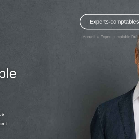
Experts-comptables,
Accueil
Expert-comptable Drô
ble
que
ient