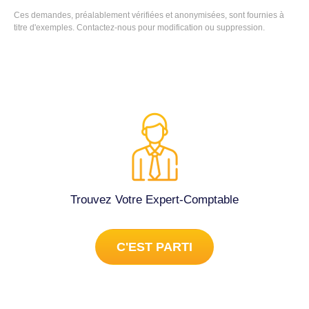
de la comptabilité et établissement du bilan comptable
Ces demandes, préalablement vérifiées et anonymisées, sont fournies à
du 01/01/2025 au 30/06/2025 et avec le nouveau numéro
annuel. Nous vous serions reconnaissantes de bien vouloir
titre d'exemples. Contactez-nous pour modification ou suppression.
pour le reste. J'ai ma fiche de paramétrage DSN 2025 et
nous communiquer le coût de ces prestations ainsi qu'une
2026 Merci de votre retour car c'est urgent, ma salariée se
estimation du coût mensuel global de cet
désespère auprès des organismes CAF qui ont patienté
accompagnement. Nous vous remercions par avance pour
jusque là. Cordialement je suis basé sur chambéry et
votre retour. Pour plus de facilité, nous souhaiterions être
joignable ce jour au téléphone Kalil CHOUTRI 06-17-85-
contactées par e-mail afin d'échanger sur notre projet et
58-28. Conseils (juridique, fiscal, social...) à Chambéry
obtenir un devis détaillé. Expert comptable à Chambéry
(73000).
(73000).
Trouvez Votre Expert-Comptable
C'EST PARTI