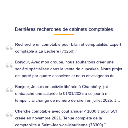
Dernières recherches de cabinets comptables
Recherche un comptable pour bilan et comptabilité. Expert
comptable à La Léchère (73260).
Bonjour, Avec mon groupe, nous souhaitons créer une
société spécialisée dans la vente de cupcakes. Notre projet
est porté par quatre associées et nous envisageons de
recruter des salariés à la suite de la création de
Bonjour, Je suis en activité libérale à Chambéry, j'ai
l'entreprise. Nous souhaiterions obtenir une estimation du
embauché une salariée le 01/01/2025 à ce jour à mi-
coût d'un accompagnement par un cabinet d'expertise
temps. J'ai changé de numéro de siren en juillet 2025. Je
comptable externe comprenant les prestations suivantes : -
n'ai jamais réussi à faire des fiches de paie sur le service
Création de la société ; - Réalisation des formalités
Cherche comptable avec coût annuel < 1000 € pour SCI
tese-urssaf (d'autant que j'ai changé de numéro de siren
administratives liées à l'embauche, notamment la DPAE ; -
créée en novembre 2021. Tenue complète de la
depuis). Etes-vous en mesure de m'établir 11 fiches de
Établissement des bulletins de paie des salariés ; - Tenue
comptabilité à Saint-Jean-de-Maurienne (73300).
paie sur 2025 avec deux numéros de siren différends, soit