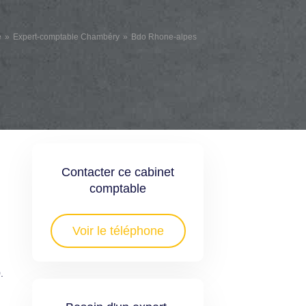
e
Expert-comptable Chambéry
Bdo Rhone-alpes
Contacter ce cabinet
comptable
Voir le téléphone
.