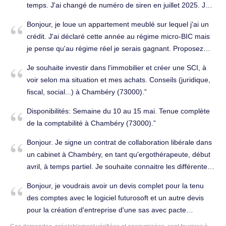
temps. J'ai changé de numéro de siren en juillet 2025. Je
comptable externe comprenant les prestations suivantes : -
n'ai jamais réussi à faire des fiches de paie sur le service
Création de la société ; - Réalisation des formalités
Bonjour, je loue un appartement meublé sur lequel j'ai un
tese-urssaf (d'autant que j'ai changé de numéro de siren
administratives liées à l'embauche, notamment la DPAE ; -
crédit. J'ai déclaré cette année au régime micro-BIC mais
depuis). Etes-vous en mesure de m'établir 11 fiches de
Établissement des bulletins de paie des salariés ; - Tenue
je pense qu'au régime réel je serais gagnant. Proposez
paie sur 2025 avec deux numéros de siren différends, soit
de la comptabilité et établissement du bilan comptable
vous ce service d'accompagnement? A quel prix?
du 01/01/2025 au 30/06/2025 et avec le nouveau numéro
Je souhaite investir dans l'immobilier et créer une SCI, à
annuel. Nous vous serions reconnaissantes de bien vouloir
D'avance merci. Déclarations fiscales à Chambéry
pour le reste. J'ai ma fiche de paramétrage DSN 2025 et
voir selon ma situation et mes achats. Conseils (juridique,
nous communiquer le coût de ces prestations ainsi qu'une
(73000).
2026 Merci de votre retour car c'est urgent, ma salariée se
fiscal, social...) à Chambéry (73000).
estimation du coût mensuel global de cet
désespère auprès des organismes CAF qui ont patienté
accompagnement. Nous vous remercions par avance pour
Disponibilités: Semaine du 10 au 15 mai. Tenue complète
jusque là. Cordialement je suis basé sur chambéry et
votre retour. Pour plus de facilité, nous souhaiterions être
de la comptabilité à Chambéry (73000).
joignable ce jour au téléphone Kalil CHOUTRI 06-17-85-
contactées par e-mail afin d'échanger sur notre projet et
58-28. Conseils (juridique, fiscal, social...) à Chambéry
Bonjour. Je signe un contrat de collaboration libérale dans
obtenir un devis détaillé. Expert comptable à Chambéry
(73000).
un cabinet à Chambéry, en tant qu'ergothérapeute, début
(73000).
avril, à temps partiel. Je souhaite connaitre les différentes
possibilités pour déclarer mes recettes et choisir un statut
Bonjour, je voudrais avoir un devis complet pour la tenu
d'autoentrepreneur ou me mettre aux frais réél. Merci pour
des comptes avec le logiciel futurosoft et un autre devis
toutes réponses. Conseils (juridique, fiscal, social...) à
pour la création d'entreprise d'une sas avec pacte
Chambéry (73000).
d’associé. Tenue complète de la comptabilité à Chambéry