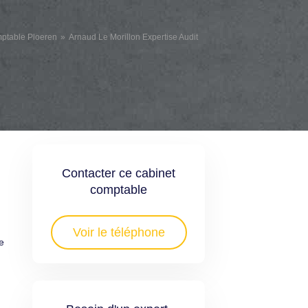
mptable Ploeren
Arnaud Le Morillon Expertise Audit
Contacter ce cabinet
comptable
Voir le téléphone
e