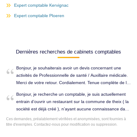
Expert comptable Kervignac
Expert comptable Ploeren
Dernières recherches de cabinets comptables
Bonjour, je souhaiterais avoir un devis concernant une
activités de Professionnelle de santé / Auxillaire médicale.
Merci de votre retour. Cordialement. Tenue complète de la
comptabilité à Theix-Noyalo (56450).
Bonjour, je recherche un comptable, je suis actuellement
entrain d’ouvrir un restaurant sur la commune de theix ( la
société est déjà créé ), n’ayant aucune connaissance dans
le domaine j’aurais besoin d’une personne qui s’occuperait
Ces demandes, préalablement vérifiées et anonymisées, sont fournies à
de tout ce qui est fiscalité, contrat de travail etc.. Tenue
titre d'exemples. Contactez-nous pour modification ou suppression.
complète de la comptabilité à Theix-Noyalo (56450).