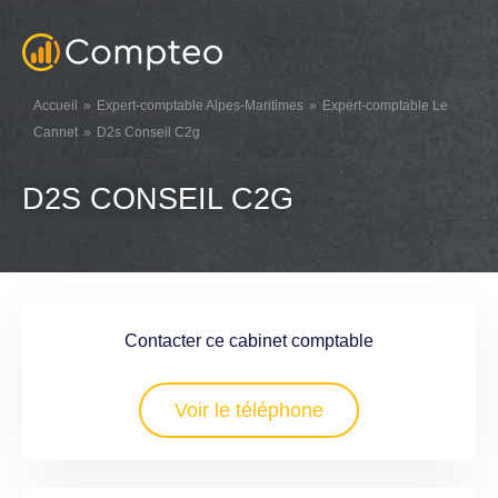
Accueil
Expert-comptable Alpes-Maritimes
Expert-comptable Le
Cannet
D2s Conseil C2g
D2S CONSEIL C2G
Contacter ce cabinet comptable
Voir le téléphone