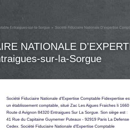
table Entraigues-sur-la-Sorgue
Société Fiduciaire Nationale D’expertise Compt
AIRE NATIONALE D’EXPER
aigues-sur-la-Sorgue
Société Fiduciaire Nationale d'Expertise Comptable Fidexpertise es
un établissement comptable, situé Zac Les Aigues Fraiches Ii 1660
Route d Avignon 84320 Entraigues Sur La Sorgue. Son siège est :
41 Rue du Capitaine Guynemer Puteaux - 92919 Paris La Defense
Cedex. Société Fiduciaire Nationale d'Expertise Comptable