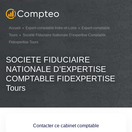
Accueil
Expert-comptable Indre-et-Loire
Expert-comptable
Tours
Société Fiduciaire Nationale D’expertise Comptable
Fidexpertise Tours
SOCIETE FIDUCIAIRE
NATIONALE D’EXPERTISE
COMPTABLE FIDEXPERTISE
Tours
Contacter ce cabinet comptable