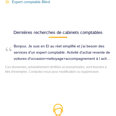
Expert comptable Bléré
Dernières recherches de cabinets comptables
Bonjour, Je suis en EI au réel simplifié et j'ai besoin des
services d'un expert comptable. Activité d'achat revente de
voitures d'occasion+nettoyage+accompagnement à l achat
revente.J ai besoin de 2 formules pour choisir :1 ) vous
Ces demandes, préalablement vérifiées et anonymisées, sont fournies à
faîtes toute ma comptabilité2 ) ma femme étant comptable
titre d'exemples. Contactez-nous pour modification ou suppression.
de métier, vous ne feriez que le bilan+la liasse fiscale. Je
vous remercie par avance et reste à votre disposition.Bien
cordialement. Tenue complète de la comptabilité à Veigné
(37250).