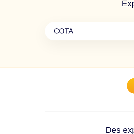
Exp
COTA
Des exp