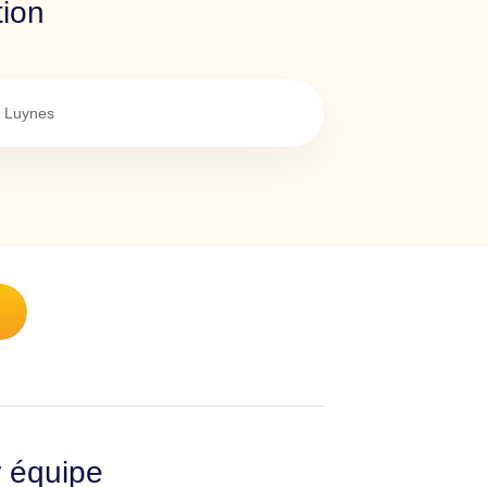
tion
Luynes
r équipe