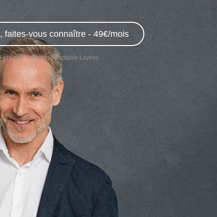
 faites-vous connaître - 49€/mois
-et-Loire
Expert comptable Luynes