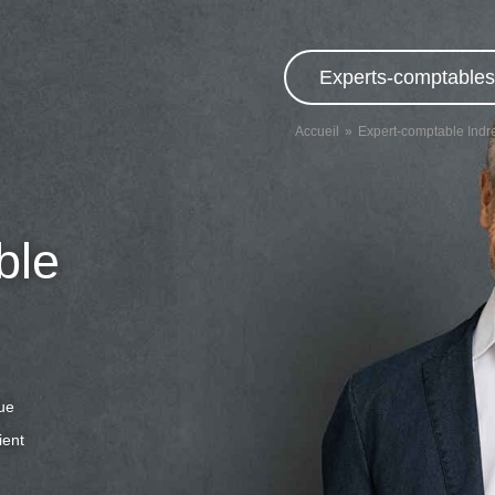
Experts-comptables,
Accueil
Expert-comptable Indre
ble
que
ient