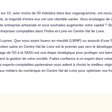
sur 10, avec moins de 50 individus dans leur organigramme, ont recour
, la majorité d’entre eux ont une clientèle variée. Vous envisagez de c
te entreprise artisanale et vous souhaitez augmenter votre capital ? Sim
ntreprises comptables dans l'Indre-et-Loire en Centre-Val de Loire.
f à Luynes. Que vous soyez loueur en meublé (LMNP) ou associé d'une SC
tion saine en Centre-Val de Loire est le premier pas vers le développ
sage de l'EI à la SASU est une étape stratégique pour protéger vos bi
t la gestion de votre société. Faites confiance à un expert dans votre 
 experts-comptables partenaires vous aident à choisir le meilleur régi
ux métiers du numérique en Centre-Val de Loire pour optimiser vos fra