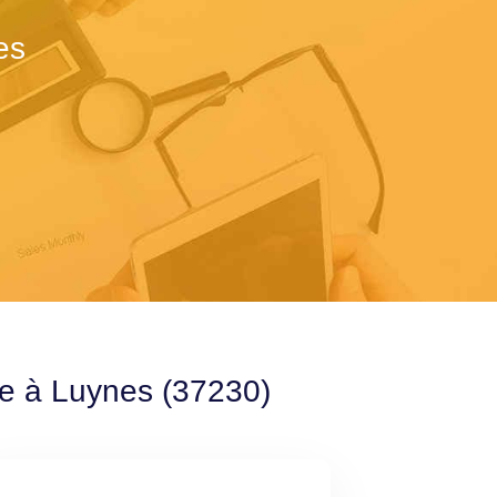
es
le à Luynes (37230)