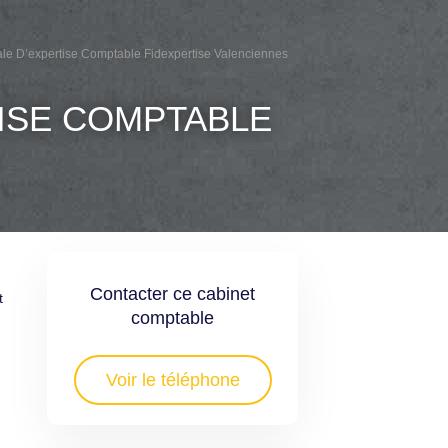
nale D’expertise Comptable Fidexpertise Valenciennes
TISE COMPTABLE
Contacter ce cabinet
t
comptable
Voir le téléphone