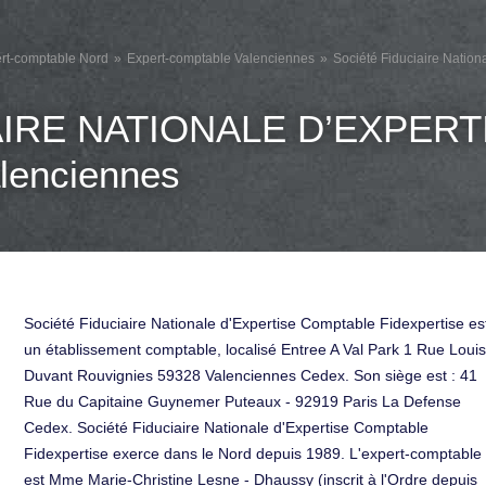
rt-comptable Nord
Expert-comptable Valenciennes
Société Fiduciaire Natio
AIRE NATIONALE D’EXPER
enciennes
Société Fiduciaire Nationale d'Expertise Comptable Fidexpertise es
un établissement comptable, localisé Entree A Val Park 1 Rue Louis
Duvant Rouvignies 59328 Valenciennes Cedex. Son siège est : 41
Rue du Capitaine Guynemer Puteaux - 92919 Paris La Defense
Cedex. Société Fiduciaire Nationale d'Expertise Comptable
Fidexpertise exerce dans le Nord depuis 1989. L'expert-comptable
est Mme Marie-Christine Lesne - Dhaussy (inscrit à l'Ordre depuis