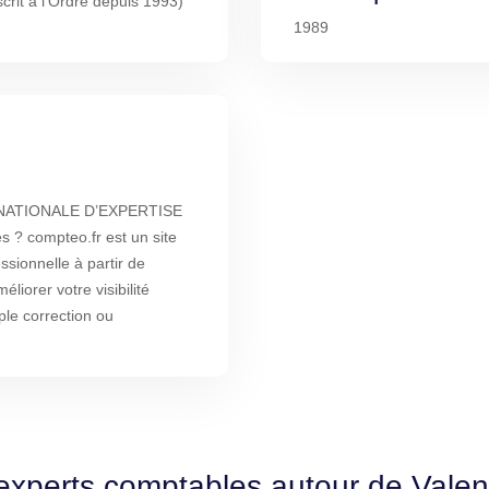
rit à l'Ordre depuis 1993)
1989
 NATIONALE D’EXPERTISE
 compteo.fr est un site
ssionnelle à partir de
liorer votre visibilité
ple correction ou
 experts comptables autour de Vale