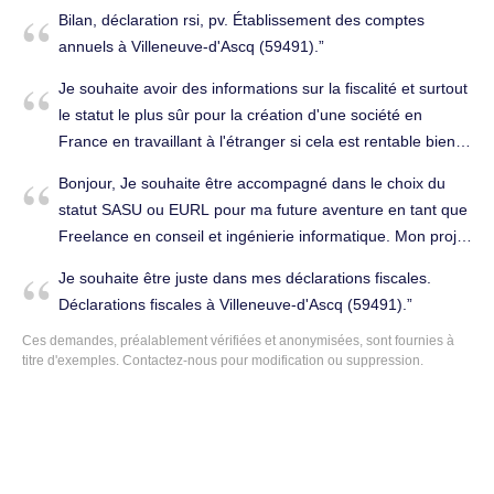
m'informer des conditions ainsi que des procédures à faire
Bilan, déclaration rsi, pv. Établissement des comptes
ou s’il y a une personne de votre entreprise peut gérer la
annuels à Villeneuve-d'Ascq (59491).
création et les papiers administratifs. Dans l'attente d'une
Je souhaite avoir des informations sur la fiscalité et surtout
réponse de votre part, je vous prie d’agréer, Madame,
le statut le plus sûr pour la création d'une société en
Monsieur, l'expression de mes salutations distinguées.
France en travaillant à l'étranger si cela est rentable bien
Bien cordialement. Tenue complète de la comptabilité à
sûr Merci. Conseils (juridique, fiscal, social...) à Villeneuve-
Villeneuve-d'Ascq (59650).
Bonjour, Je souhaite être accompagné dans le choix du
d'Ascq (59491).
statut SASU ou EURL pour ma future aventure en tant que
Freelance en conseil et ingénierie informatique. Mon projet
est prévu pour un démarrage entre fin juillet à novembre
Je souhaite être juste dans mes déclarations fiscales.
2016. Tenue complète de la comptabilité à Villeneuve-
Déclarations fiscales à Villeneuve-d'Ascq (59491).
d'Ascq (59491).
Ces demandes, préalablement vérifiées et anonymisées, sont fournies à
titre d'exemples. Contactez-nous pour modification ou suppression.