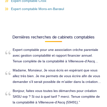
Expert comptable Croix
Expert comptable Mons-en-Barœul
Dernières recherches de cabinets comptables
Expert comptable pour une association crèche parentale
avec gestion comptabilité et rapport financier annuel.
Tenue complète de la comptabilité à Villeneuve-d'Ascq
(59650).
Madame, Monsieur, Je vous écris en espérant que vous
allez très bien. Je me permets de vous écrire afin de vous
demander s'il serait possible de m'aider dans la création
de mon entreprise ? En fait, le but de l’entreprise sera
Bonjour, faites vous toutes les démarches pour création
d'exporter des tests antigéniques de covid à l’international,
SASU svp ? Si oui à quel tarif ? merci. Tenue complète de
et dans l'avenir des compléments alimentaires. Je vous
la comptabilité à Villeneuve-d'Ascq (59491).
serais vraiment très reconnaissant de bien vouloir