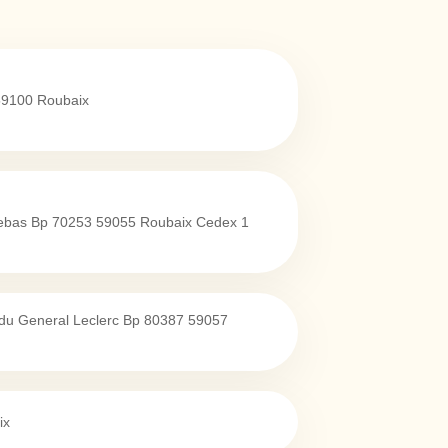
59100
Roubaix
Lebas Bp 70253
59055
Roubaix Cedex 1
 du General Leclerc Bp 80387
59057
ix