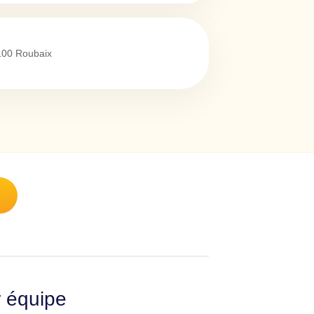
100
Roubaix
r équipe