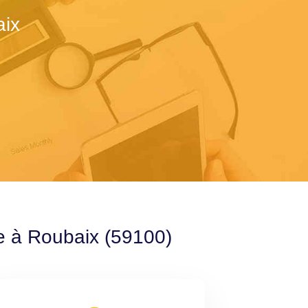
aix
le à Roubaix (59100)