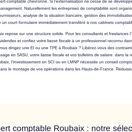
ert-comptable chevronné. Si l'externalisation ne cesse de se développer
 management. Naturellement les entreprises de comptabilité sont organi
 fournisseurs, analyse de la situation bancaire, gestion des immobilisat
ire un court formulaire immédiatement transféré à nos cabinets compta
ix repose sur une structure solide. Pour les consultants et freelances 
videndes et confiez votre liasse fiscale à un professionnel reconnu da
, vous dirigez une EI ou une TPE à Roubaix ? Libérez-vous des contrain
age en SASU, votre liasse fiscale et vos bulletins de salaire. dans la r
 Roubaix, l'investissement en SCI ou en LMNP nécessite un conseil compt
s le montage de vos opérations dans les Hauts-de-France. Réduisez v
ert comptable Roubaix : notre sélec