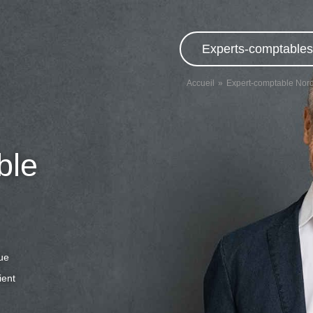
Experts-comptables,
Accueil
Expert-comptable Nor
ble
que
ient