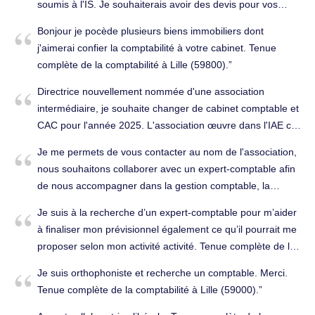
soumis à l'IS. Je souhaiterais avoir des devis pour vos
social...) à Lille (59000).
honoraires de suivi de comptabilité mensuelle : -
Bonjour je pocède plusieurs biens immobiliers dont
l’enregistrement des écritures comptables sur les journaux
j'aimerai confier la comptabilité à votre cabinet. Tenue
de vente, d'achat, de caisse et de banque, -
complète de la comptabilité à Lille (59800).
l'établissement des déclarations fiscales, - la saisie des
écritures dans le journal d'opérations diverses, - le bilan en
Directrice nouvellement nommée d'une association
fin d'exercice, - le compte de résultat de l'exercice - les
intermédiaire, je souhaite changer de cabinet comptable et
imprimés fiscaux de fin d’exercice (liasse fiscale) Je vous
CAC pour l'année 2025. L'association œuvre dans l'IAE ce
remercie d'avance Cordialement. Tenue complète de la
qui implique un suivi spécifique et adapté à notre activité.
Je me permets de vous contacter au nom de l'association,
comptabilité à Lille (59000).
Tenue complète de la comptabilité à Lille (59000).
nous souhaitons collaborer avec un expert-comptable afin
de nous accompagner dans la gestion comptable, la
préparation de nos états financiers annuels, ainsi que
Je suis à la recherche d’un expert-comptable pour m’aider
l'optimisation des processus financiers. Nous serions ravis
à finaliser mon prévisionnel également ce qu’il pourrait me
de convenir d'un rendez-vous afin de discuter de nos
proposer selon mon activité activité. Tenue complète de la
besoins spécifiques et d'obtenir un devis pour les travaux
comptabilité à Lille (59000).
comptables que nous envisageons. Je reste à votre
Je suis orthophoniste et recherche un comptable. Merci.
disposition pour convenir d'une date et d'un horaire de
Tenue complète de la comptabilité à Lille (59000).
rendez-vous. Merci d’avance pour votre retour.