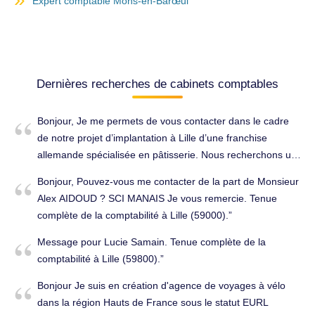
Expert comptable Mons-en-Barœul
Dernières recherches de cabinets comptables
Bonjour, Je me permets de vous contacter dans le cadre
de notre projet d’implantation à Lille d’une franchise
allemande spécialisée en pâtisserie. Nous recherchons un
cabinet d’expertise comptable pour nous accompagner
Bonjour, Pouvez-vous me contacter de la part de Monsieur
dans la création administrative et fiscale de la structure,
Alex AIDOUD ? SCI MANAIS Je vous remercie. Tenue
notamment le choix et la création de la forme juridique,
complète de la comptabilité à Lille (59000).
l’enregistrement fiscal et social et la mise en place de la
comptabilité. Nous avons identifié votre cabinet comme
Message pour Lucie Samain. Tenue complète de la
étant en adéquation avec les besoins de ce projet, et
comptabilité à Lille (59800).
souhaiterions convenir d’un échange pour en discuter plus
Bonjour Je suis en création d'agence de voyages à vélo
en détail. Merci par avance pour votre retour et vos
dans la région Hauts de France sous le statut EURL
disponibilités. Bien cordialement. Conseils (juridique, fiscal,