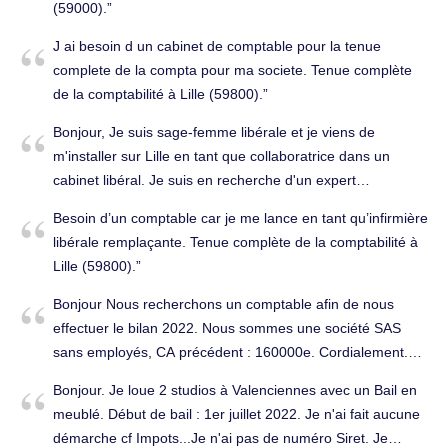
comptable à partir de janvier 2024. Mon statut juridique est
(59000).
une SASU. Mon Chiffre d'Affaire était 75 000€ la première
J ai besoin d un cabinet de comptable pour la tenue
année, 115 000€ l'année dernière, et il va augmenter cette
complete de la compta pour ma societe. Tenue complète
année. N'hésitez pas à me contacter. Tenue complète de la
de la comptabilité à Lille (59800).
comptabilité à Lille (59000).
Bonjour, Je suis sage-femme libérale et je viens de
m'installer sur Lille en tant que collaboratrice dans un
cabinet libéral. Je suis en recherche d'un expert
comptable. Tenue complète de la comptabilité à Lille
Besoin d’un comptable car je me lance en tant qu’infirmière
(59000).
libérale remplaçante. Tenue complète de la comptabilité à
Lille (59800).
Bonjour Nous recherchons un comptable afin de nous
effectuer le bilan 2022. Nous sommes une société SAS
sans employés, CA précédent : 160000e. Cordialement.
Tenue complète de la comptabilité à Lille (59000).
Bonjour. Je loue 2 studios à Valenciennes avec un Bail en
meublé. Début de bail : 1er juillet 2022. Je n'ai fait aucune
démarche cf Impots...Je n'ai pas de numéro Siret. Je