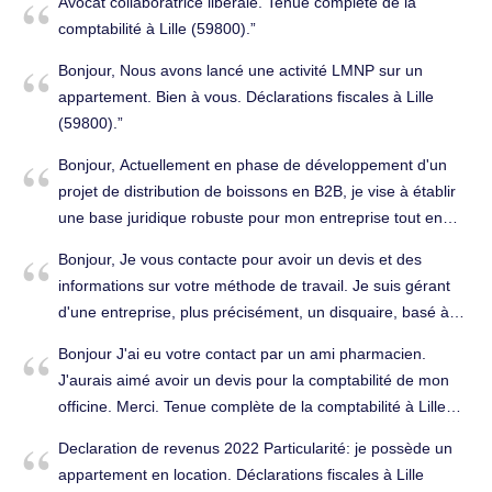
Avocat collaboratrice libérale. Tenue complète de la
Cordialement, Tenue complète de la comptabilité à Lille
comptabilité à Lille (59800).
(59000).
Bonjour, Nous avons lancé une activité LMNP sur un
appartement. Bien à vous. Déclarations fiscales à Lille
(59800).
Bonjour, Actuellement en phase de développement d'un
projet de distribution de boissons en B2B, je vise à établir
une base juridique robuste pour mon entreprise tout en
optimisant sa gestion financière. Je suis à la recherche
Bonjour, Je vous contacte pour avoir un devis et des
d'un cabinet d'expertise comptable capable de
informations sur votre méthode de travail. Je suis gérant
m'accompagner dans la réalisation de ce projet. Pourriez-
d'une entreprise, plus précisément, un disquaire, basé à
vous me proposer une date pour une rencontre ? Je
Lille, qui fêtera ses 3 ans d'activité en février 2024. Je
souhaiterais discuter en détail de mes besoins et voir
Bonjour J'ai eu votre contact par un ami pharmacien.
sonde le secteur d'Albert car je suis originaire d'Albert et je
comment votre cabinet pourrait m'assister dans cette
J'aurais aimé avoir un devis pour la comptabilité de mon
reviens régulièrement. Je souhaiterais faire un comparatif
démarche. Je vous remercie par avance pour votre aide et
officine. Merci. Tenue complète de la comptabilité à Lille
détaillée par rapport à mon cabinet de comptabilité actuel .
votre disponibilité. Bien à vous. Tenue complète de la
(59160).
Je suis possiblement intéressé pour changer
Declaration de revenus 2022 Particularité: je possède un
comptabilité à Lille (59000).
d'interlocuteur comptable pour mon prochain exercice
appartement en location. Déclarations fiscales à Lille