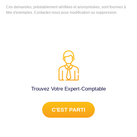
voudrais passer en LMNP. Saoir si cela vaut la peine de
Ces demandes, préalablement vérifiées et anonymisées, sont fournies à
choisir le réel cf frais de comptabilité... Si je veux adhérer à
titre d'exemples. Contactez-nous pour modification ou suppression.
un CGA cf délai de 5 mois, il faut que la démarche soit
effectuée avant jeudi prochain, le 1er décembre. Je
recherche donc un comptable qui fasse la déclaration ayu
greffe cf numéro de Siret, qui fasse la comptabilité/liasse
fiscale pour la déclaration d'Impots cf LMNP. Merci.
Cordialement. Tenue complète de la comptabilité à Lille
(59800).
Trouvez Votre Expert-Comptable
C'EST PARTI