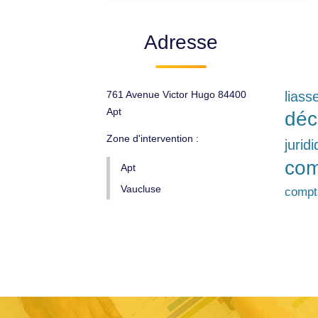
Adresse
761 Avenue Victor Hugo 84400
liass
Apt
déc
Zone d'intervention :
jurid
com
Apt
Vaucluse
compta