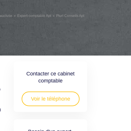
Vaucluse
Expert-comptable Apt
Pluri Conseils Apt
Contacter ce cabinet
comptable
s
Voir le téléphone
l