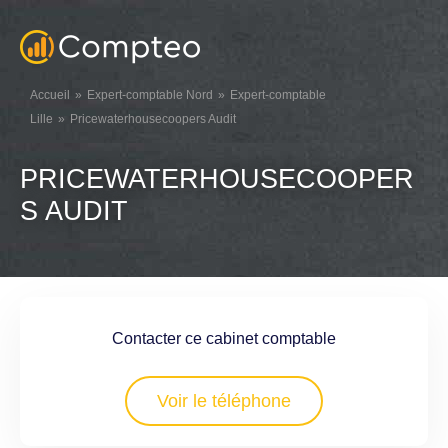
Accueil
Expert-comptable Nord
Expert-comptable
Lille
Pricewaterhousecoopers Audit
PRICEWATERHOUSECOOPER
S AUDIT
Contacter ce cabinet comptable
Voir le téléphone