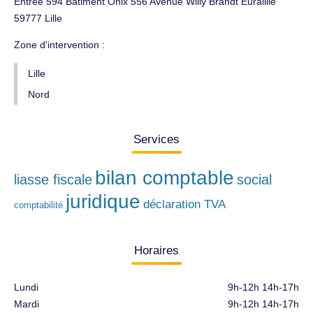
Entree 594 Batiment Onix 556 Avenue Willy Brandt Euralille
59777 Lille
Zone d'intervention :
Lille
Nord
Services
bilan comptable
liasse fiscale
social
juridique
déclaration TVA
comptabilité
Horaires
Lundi
9h-12h 14h-17h
Mardi
9h-12h 14h-17h