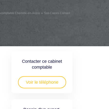
-comptable Chemillé-en-Anjou
Sas Caexis Conseil
Contacter ce cabinet
comptable
Voir le téléphone