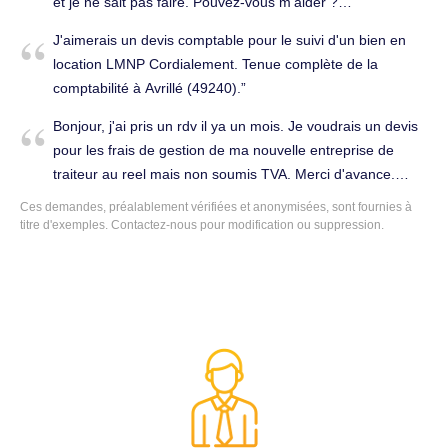
et je ne sait pas faire. Pouvez-vous m'aider ?
Cordialement. Merci de votre retour. Tenue complète de la
J'aimerais un devis comptable pour le suivi d'un bien en
comptabilité à Avrillé (49240).
location LMNP Cordialement. Tenue complète de la
comptabilité à Avrillé (49240).
Bonjour, j'ai pris un rdv il ya un mois. Je voudrais un devis
pour les frais de gestion de ma nouvelle entreprise de
traiteur au reel mais non soumis TVA. Merci d'avance.
Tenue complète de la comptabilité à Avrillé (49240).
Ces demandes, préalablement vérifiées et anonymisées, sont fournies à
titre d'exemples. Contactez-nous pour modification ou suppression.